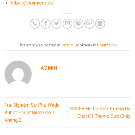
https://thoimien.net/
This entry was posted in
Tin tức
. Bookmark the
permalink
.
ADMIN
Trải Nghiệm Sư Phụ Wada
SV388 Hé Lộ Đấu Trường Gà
Kubet – Slot Game Có 1
Chọi C1 Thomo Cực Cháy
Không 2