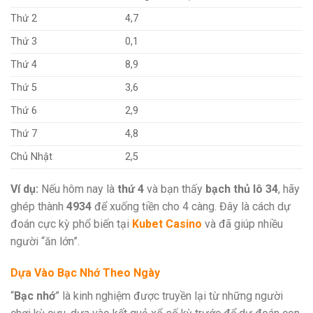
Thứ 2
4,7
Thứ 3
0,1
Thứ 4
8,9
Thứ 5
3,6
Thứ 6
2,9
Thứ 7
4,8
Chủ Nhật
2,5
Ví dụ:
Nếu hôm nay là
thứ 4
và bạn thấy
bạch thủ lô 34
, hãy
ghép thành
4934
để xuống tiền cho 4 càng. Đây là cách dự
đoán cực kỳ phổ biến tại
Kubet Casino
và đã giúp nhiều
người “ăn lớn”.
Dựa Vào Bạc Nhớ Theo Ngày
“
Bạc nhớ
” là kinh nghiệm được truyền lại từ những người