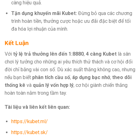
càng hiệu quả.
Tận dụng khuyến mãi Kubet:
Đừng bỏ qua các chương
trình hoàn tiền, thưởng cược hoặc ưu đãi đặc biệt để tối
đa hóa lợi nhuận của mình.
Kết Luận
Với
tỷ lệ trả thưởng lên đến 1:8880
,
4 càng Kubet
là sân
chơi lý tưởng cho những ai yêu thích thử thách và cơ hội đổi
đời chỉ bằng vài con số. Dù xác suất thắng không cao, nhưng
nếu bạn biết
phân tích cầu số
,
áp dụng bạc nhớ
,
theo dõi
thống kê
và
quản lý vốn hợp lý
, cơ hội giành chiến thắng
hoàn toàn nằm trong tầm tay.
Tài liệu và liên kết liên quan:
https://kubet.ml/
https://kubet.sk/