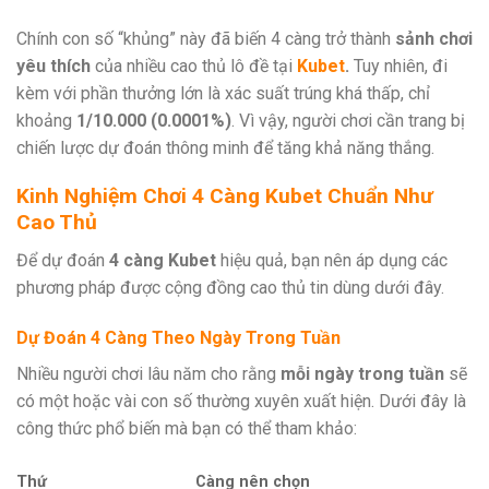
Chính con số “khủng” này đã biến 4 càng trở thành
sảnh chơi
yêu thích
của nhiều cao thủ lô đề tại
Kubet
.
Tuy nhiên, đi
kèm với phần thưởng lớn là xác suất trúng khá thấp, chỉ
khoảng
1/10.000 (0.0001%)
. Vì vậy, người chơi cần trang bị
chiến lược dự đoán thông minh để tăng khả năng thắng.
Kinh Nghiệm Chơi 4 Càng Kubet Chuẩn Như
Cao Thủ
Để dự đoán
4 càng Kubet
hiệu quả, bạn nên áp dụng các
phương pháp được cộng đồng cao thủ tin dùng dưới đây.
Dự Đoán 4 Càng Theo Ngày Trong Tuần
Nhiều người chơi lâu năm cho rằng
mỗi ngày trong tuần
sẽ
có một hoặc vài con số thường xuyên xuất hiện. Dưới đây là
công thức phổ biến mà bạn có thể tham khảo:
Thứ
Càng nên chọn