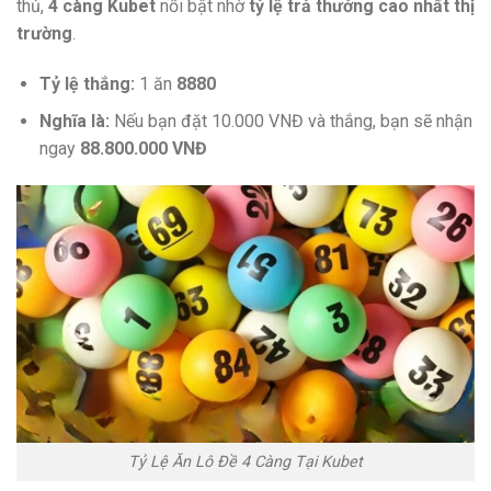
thủ,
4 càng Kubet
nổi bật nhờ
tỷ lệ trả thưởng cao nhất thị
trường
.
Tỷ lệ thắng:
1 ăn
8880
Nghĩa là:
Nếu bạn đặt 10.000 VNĐ và thắng, bạn sẽ nhận
ngay
88.800.000 VNĐ
Tỷ Lệ Ăn Lô Đề 4 Càng Tại Kubet