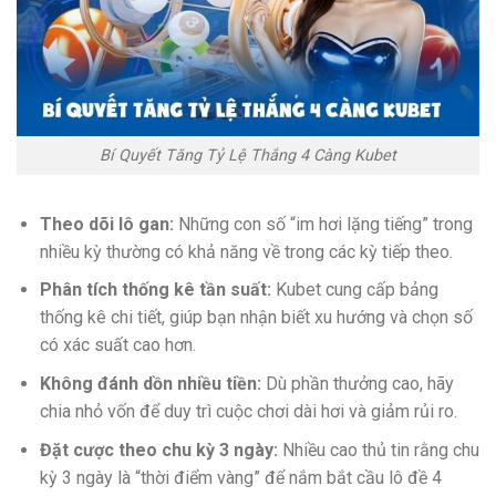
Bí Quyết Tăng Tỷ Lệ Thắng 4 Càng Kubet
Theo dõi lô gan:
Những con số “im hơi lặng tiếng” trong
nhiều kỳ thường có khả năng về trong các kỳ tiếp theo.
Phân tích thống kê tần suất:
Kubet cung cấp bảng
thống kê chi tiết, giúp bạn nhận biết xu hướng và chọn số
có xác suất cao hơn.
Không đánh dồn nhiều tiền:
Dù phần thưởng cao, hãy
chia nhỏ vốn để duy trì cuộc chơi dài hơi và giảm rủi ro.
Đặt cược theo chu kỳ 3 ngày:
Nhiều cao thủ tin rằng chu
kỳ 3 ngày là “thời điểm vàng” để nắm bắt cầu lô đề 4