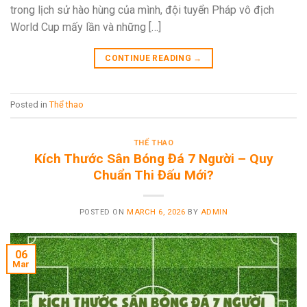
trong lịch sử hào hùng của mình, đội tuyển Pháp vô địch
World Cup mấy lần và những […]
CONTINUE READING
→
Posted in
Thể thao
THỂ THAO
Kích Thước Sân Bóng Đá 7 Người – Quy
Chuẩn Thi Đấu Mới?
POSTED ON
MARCH 6, 2026
BY
ADMIN
06
Mar