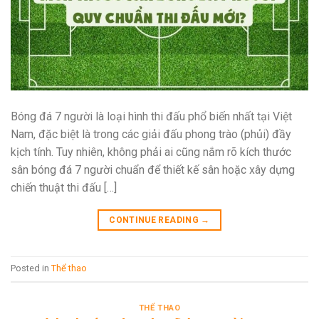
Bóng đá 7 người là loại hình thi đấu phổ biến nhất tại Việt
Nam, đặc biệt là trong các giải đấu phong trào (phủi) đầy
kịch tính. Tuy nhiên, không phải ai cũng nắm rõ kích thước
sân bóng đá 7 người chuẩn để thiết kế sân hoặc xây dựng
chiến thuật thi đấu […]
CONTINUE READING
→
Posted in
Thể thao
THỂ THAO