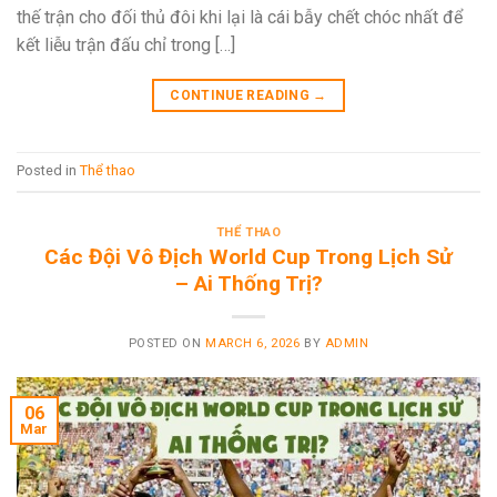
thế trận cho đối thủ đôi khi lại là cái bẫy chết chóc nhất để
kết liễu trận đấu chỉ trong […]
CONTINUE READING
→
Posted in
Thể thao
THỂ THAO
Các Đội Vô Địch World Cup Trong Lịch Sử
– Ai Thống Trị?
POSTED ON
MARCH 6, 2026
BY
ADMIN
06
Mar