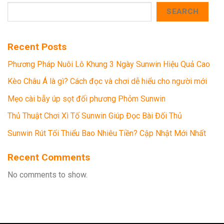
SEARCH
Recent Posts
Phương Pháp Nuôi Lô Khung 3 Ngày Sunwin Hiệu Quả Cao
Kèo Châu Á là gì? Cách đọc và chơi dễ hiểu cho người mới
Mẹo cài bẫy úp sọt đối phương Phỏm Sunwin
Thủ Thuật Chơi Xì Tố Sunwin Giúp Đọc Bài Đối Thủ
Sunwin Rút Tối Thiểu Bao Nhiêu Tiền? Cập Nhật Mới Nhất
Recent Comments
No comments to show.