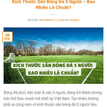
Kích Thước Sân Bóng Đá 5 Người – Bao
Nhiêu Là Chuẩn?
POSTED ON
MARCH 6, 2026
BY
ADMIN
06
Mar
Bóng đá phủi, đặc biệt là sân 5 người, đang trở thành phong
trào thể thao mạnh mẽ nhất tại Việt Nam. Tuy nhiên, không
phải ai cũng nắm rõ kích thước sân bóng đá 5 người tiêu