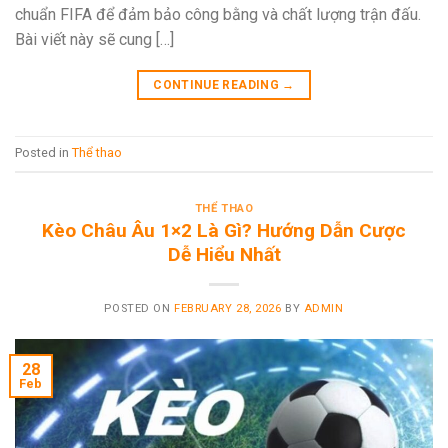
chuẩn FIFA để đảm bảo công bằng và chất lượng trận đấu.
Bài viết này sẽ cung […]
CONTINUE READING
→
Posted in
Thể thao
THỂ THAO
Kèo Châu Âu 1×2 Là Gì? Hướng Dẫn Cược
Dễ Hiểu Nhất
POSTED ON
FEBRUARY 28, 2026
BY
ADMIN
28
Feb