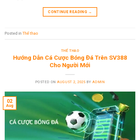
CONTINUE READING
→
Posted in
Thể thao
THỂ THAO
Hướng Dẫn Cá Cược Bóng Đá Trên SV388
Cho Người Mới
POSTED ON
AUGUST 2, 2025
BY
ADMIN
02
Aug